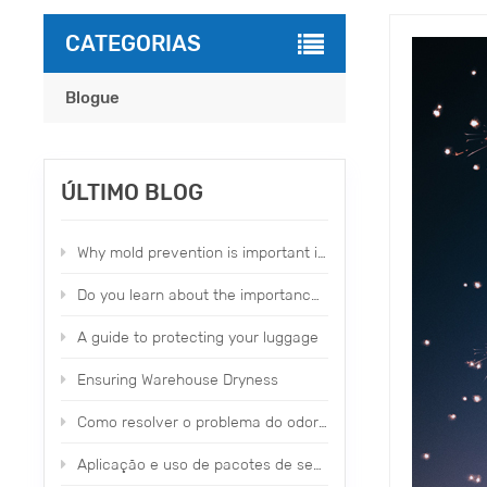
CATEGORIAS
Blogue
ÚLTIMO BLOG
Why mold prevention is important in our daily life？
Do you learn about the importance of moldproofing items？
A guide to protecting your luggage
Ensuring Warehouse Dryness
Como resolver o problema do odor de calçados e roupas de fábrica
Aplicação e uso de pacotes de secagem perfumados Topone