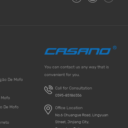
se deformar e, às vezes, faz com que a pilha desmorone.
et, qualquer infração deve ser apagada Muitas pessoas
ode ser umidade efetiva, na verdade, umidade interna,
da água porque o ar saturado o vapor de água encontrou
zar o solo do depósito de uma empresa de fogos de
nternet, qualquer infração deve ser apagada A maneira
trabalhos de desumidificação regularmente, e instalar um
o interior para garantir que a umidade no armazém seja
alação de um desumidificador seja muito grande ou que
You can contact us any way that is
Topone Top - 1000 (1kg), que é visualizado para absorver
eração de paletes pensativa e conveniente para ajudá-lo
convenient for you.
nção De Mofo
essecante Top - 1000? (1) Compare com
nômicos e aplicáveis em comparação com a inicialização
Call for Consultation
 cal viva absorve água e grumos, o efeito da absorção
0595-85186556
 Mofo
cuido e poluir o meio ambiente; O Top - 1000 tem grande
o De Mofo
Office Location
mais eficiente e não polui o meio ambiente. (3)
essecante de cloreto de cálcio de sachê pode ser
No.6 Chuangye Road, Lingyuan
stituí-lo. E o ciclo de absorção de umidade do
Street, Jinjiang City,
rreto