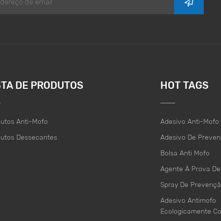
fo e falha do fusível; a umidade nas caixas de embalagem tende a 
mpresas podem se proteger da umidade? As imagens são da intern
e, desde que o depósito faça, a camada de umidade subterrânea p
do solo, o mais importante ou do ar, das paredes ou do solo fora 
rias ou solo e condensou-se nele. Portanto, não basta impermeabili
 outras medidas auxiliares devem ser tomadas. As imagens são da i
z é, obviamente, instalar um desumidificador no interior e realizar 
STA DE PRODUTOS
HOT TAGS
e temperatura e umidade e um medidor de temperatura e umidade n
a em menos de 75 %. Se você está preocupado que o custo de inst
il transformar as linhas no armazém, recomendamos que você use o 
utos Anti-Mofo
Adesivo Anti-Mofo
sui um grande volume para absorver a água e tem uma caixa de op
dutos Dessecantes
Adesivo De Preve
r facilmente o problema de umidade no armazém. Por que usar o d
icadores: Os dessecantes do tipo armazém Top - 1000 são mais eco
Bolsa Anti Mofo
prazo (2) Compare com o dessecante de cal virgem: o dessecante de
Agente À Prova De
e não é óbvio e é fácil quebrar a embalagem com um pouco de des
Spray De Prevençã
o design da embalagem adota visualização para absorção de água, é 
om o dessecante de cloreto de cálcio de sachê: o ciclo de uso do d
Adesivo Antimofo
r 1 mês no máximo, e é mais trabalho e recursos materiais para sub
Ecologicamente Co