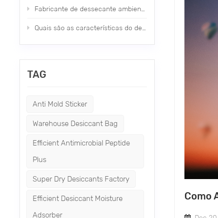
Fabricante de dessecante ambiental de novo tipo Nano
Quais são as características do dessecante mineral?
TAG
Anti Mold Sticker
Warehouse Desiccant Bag
Efficient Antimicrobial Peptide
Plus
Super Dry Desiccants Factory
Como A
Efficient Desiccant Moisture
Adsorber
Dec 20