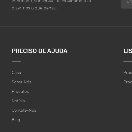
informado, subscreva, e convidamo-lo a
causar mo
dizer-nos o que pensa.
Como as e
pensam qu
nem toda 
paredes f
artifício,
mais efica
PRECISO DE AJUDA
LI
medidor d
controlad
seja difíc
Casa
Prod
água, pos
Sobre Nós
Pro
a resolve
desumidif
Produtos
de longo 
Notícia
de umidad
Contate-Nos
volume e 
Compare c
Blog
mantido po