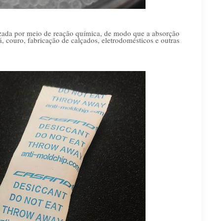
lizada por meio de reação química, de modo que a absorção
á, couro, fabricação de calçados, eletrodomésticos e outras