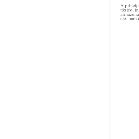
A princip
tóxico, i
armazenam
etc. para