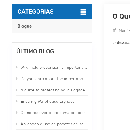
CATEGORIAS
O Qu
Blogue
Mar 1
O desseca
ÚLTIMO BLOG
Why mold prevention is important in our daily life？
Do you learn about the importance of moldproofing items？
A guide to protecting your luggage
Ensuring Warehouse Dryness
Como resolver o problema do odor de calçados e roupas de fábrica
Aplicação e uso de pacotes de secagem perfumados Topone