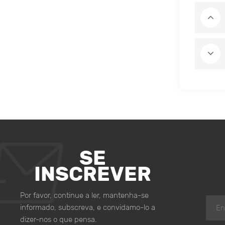
SE
INSCREVER
Por favor, continue a ler, mantenha-se
informado, subscreva, e convidamo-lo a
dizer-nos o que pensa.