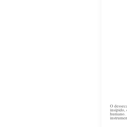
O desseca
insípido,
humano. Â
instrumen