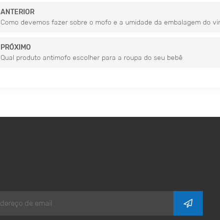
ANTERIOR
Como devemos fazer sobre o mofo e a umidade da embalagem do vi
PRÓXIMO
Qual produto antimofo escolher para a roupa do seu bebê